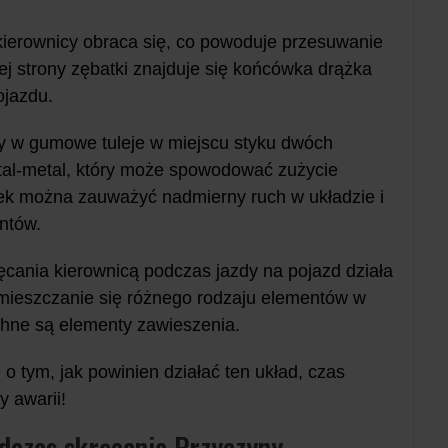
ierownicy obraca się, co powoduje przesuwanie
ej strony zębatki znajduje się końcówka drążka
ojazdu.
y w gumowe tuleje w miejscu styku dwóch
tal-metal, który może spowodować zużycie
ejek można zauważyć nadmierny ruch w układzie i
ntów.
ęcania kierownicą podczas jazdy na pojazd działa
mieszczanie się różnego rodzaju elementów w
chne są elementy zawieszenia.
o tym, jak powinien działać ten układ, czas
 awarii!
dczas skręcania Przyczyny