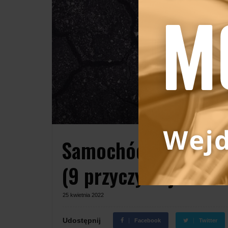
Samochód hałasuje 
(9 przyczyn i jak to
25 kwietnia 2022
Udostępnij
Facebook
Twitter