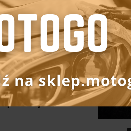
podczas skręcania?
 naprawić)