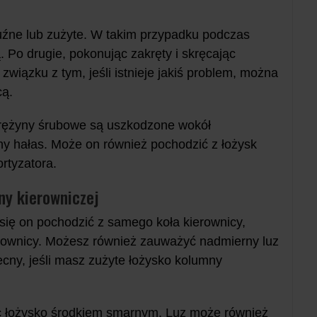
uźne lub zużyte. W takim przypadku podczas
ą. Po drugie, pokonując zakręty i skręcając
związku z tym, jeśli istnieje jakiś problem, można
cą.
prężyny śrubowe są uszkodzone wokół
y hałas. Może on również pochodzić z łożysk
rtyzatora.
ny kierowniczej
 się on pochodzić z samego koła kierownicy,
erownicy. Możesz również zauważyć nadmierny luz
ecny, jeśli masz zużyte łożysko kolumny
c łożysko środkiem smarnym. Luz może również