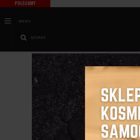
POLECAMY
MENU
SZUKAJ
/
/
Strona główna
Zadbaj o swój samochód
Samochód hałas