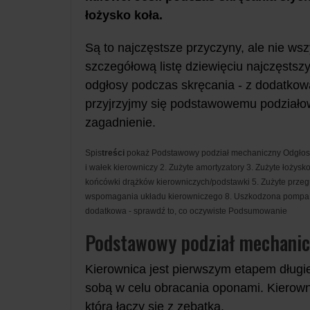
łożysko koła.
Są to najczęstsze przyczyny, ale nie wsz
szczegółową listę dziewięciu najczęstsz
odgłosy podczas skręcania - z dodatko
przyjrzyjmy się podstawowemu podziałow
zagadnienie.
Spis
treści
pokaż
Podstawowy podział mechaniczny
Odgłos
i wałek kierowniczy
2. Zużyte amortyzatory
3. Zużyte łożysk
końcówki drążków kierowniczych/podstawki
5. Zużyte prze
wspomagania układu kierowniczego
8. Uszkodzona pompa
dodatkowa - sprawdź to, co oczywiste
Podsumowanie
Podstawowy podział mechanic
Kierownica jest pierwszym etapem długi
sobą w celu obracania oponami. Kierown
która łączy się z zębatką.