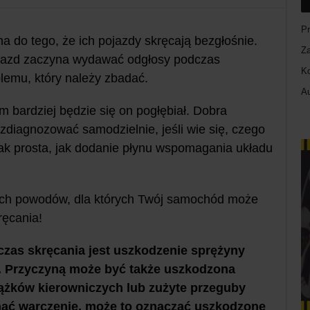
Pr
 do tego, że ich pojazdy skręcają bezgłośnie.
Z
pojazd zaczyna wydawać odgłosy podczas
K
blemu, który należy zbadać.
A
m bardziej będzie się on pogłębiał. Dobra
diagnozować samodzielnie, jeśli wie się, czego
ak prosta, jak dodanie płynu wspomagania układu
zych powodów, dla których Twój samochód może
ęcania!
zas skręcania jest uszkodzenie sprężyny
. Przyczyną może być także uszkodzona
rążków kierowniczych lub zużyte przeguby
chać warczenie, może to oznaczać uszkodzone