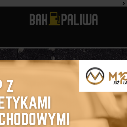
Jak dbać
8 sposobów
uje podczas skręcania? (9 przyczyn i jak to naprawić)