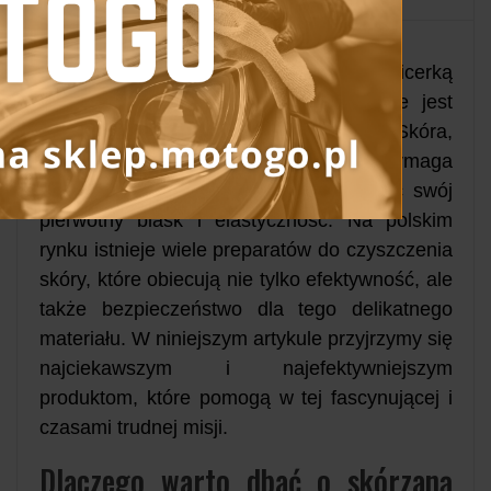
Właściciele mebli i samochodów z tapicerką
skórzaną doskonale wiedzą, jak ważne jest
utrzymanie ich w doskonałej kondycji. Skóra,
będąc naturalnym materiałem, wymaga
odpowiedniej pielęgnacji, aby zachować swój
pierwotny blask i elastyczność. Na polskim
rynku istnieje wiele preparatów do czyszczenia
skóry, które obiecują nie tylko efektywność, ale
także bezpieczeństwo dla tego delikatnego
materiału. W niniejszym artykule przyjrzymy się
najciekawszym i najefektywniejszym
produktom, które pomogą w tej fascynującej i
czasami trudnej misji.
Dlaczego warto dbać o skórzaną