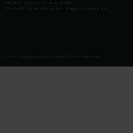
Jak dbać o karoserię samochodu?
Odpowiedź na te i inne pytania znajdziesz tylko u nas.
© Copyright bakpaliwa.pl | Wszelkie Prawa Zastrzeżone.