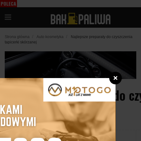
POLECA
MY
/
/
Strona główna
Auto kosmetyka
Najlepsze preparaty do czyszczenia
tapicerki skórzanej
❌
Najlepsze preparaty do cz
tapicerki skórzanej
20 listopada 2024
Udostępnij