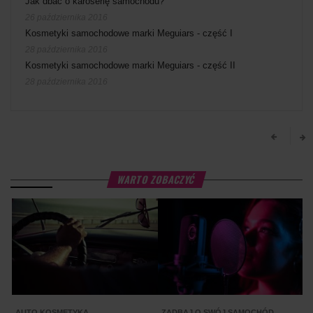
Jak dbać o karoserię samochodu?
26 października 2016
Kosmetyki samochodowe marki Meguiars - część I
28 października 2016
Kosmetyki samochodowe marki Meguiars - część II
28 października 2016
WARTO ZOBACZYĆ
AUTO KOSMETYKA
ZADBAJ O SWÓJ SAMOCHÓD
Z