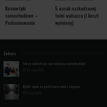
Kosmetyki
5 oznak uszkodzonej
K
samochodowe –
tulei wahacza (i koszt
Podsumowanie
wymiany)
Zobacz
Jak przechytrzyć sprzedawcę samochodów?
18 maj 2021
Wybór opon na podstawie ceny i osiągów
2 kwi 2021