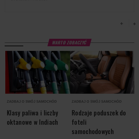
WARTO ZOBACZYĆ
ZADBAJ O SWÓJ SAMOCHÓD
ZADBAJ O SWÓJ SAMOCHÓD
Z
Klasy paliwa i liczby
Rodzaje poduszek do
oktanowe w Indiach
foteli
samochodowych