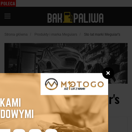
POLECA
MY
/
/
Strona główna
Produkty i marka Meguiars
Sto lat marki Meguiar's
❌
Sto lat marki Meguiar's
17 listopada 2016
Udostępnij