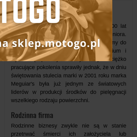
Firma Meguiar's
Historia marki Meguiar's zaczęła się 100 lat
temu za sprawą Franka Meguiara juniora.
Początki były skromne, ponieważ mieliśmy do
czynienia tylko z niewielkim laboratorium i
wytwórnią politury. Cztery kolejne ciężko
pracujące pokolenia sprawiły jednak, że w dniu
świętowania stulecia marki w 2001 roku marka
Meguiar's była już jednym ze światowych
liderów w produkcji środków do pielęgnacji
wszelkiego rodzaju powierzchni.
Rodzinna firma
Rodzinne biznesy zwykle nie są w stanie
przetrwać śmierci ich założyciela lub