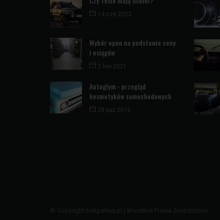
Czy Tesle mają silniki?
14 cze 2022
Wybór opon na podstawie ceny
i osiągów
2 kwi 2021
Autoglym - przegląd
kosmetyków samochodowych
28 paź 2016
© Copyright bakpaliwa.pl | Wszelkie Prawa Zastrzeżone.