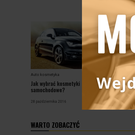
Auto kosmetyka
Auto ko
Jak wybrać kosmetyki
Kosmet
samochodowe?
Podsu
28 października 2016
21 paździ
WARTO ZOBACZYĆ