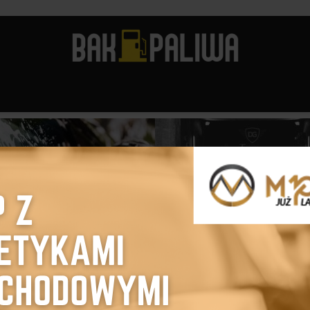
A
AUTO KOSMETYKA
AUTO KOSMETYKA
ak wybrać odpowiedni
5 środków
zampon samochodowy
pielęgnacyjnych, któ
do...
warto mieć...