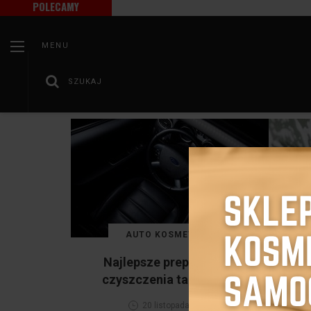
POLECAMY
MENU
SZUKAJ
/
Strona główna
Auto kosmetyka
AUTO KOSMETYKA
Najlepsze preparaty do
J
czyszczenia tapicerki...
s
20 listopada 2024