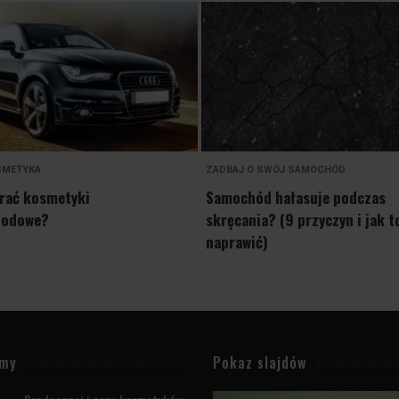
SMETYKA
ZADBAJ O SWÓJ SAMOCHÓD
brać kosmetyki
Samochód hałasuje podczas
hodowe?
skręcania? (9 przyczyn i jak t
naprawić)
amy
Pokaz slajdów