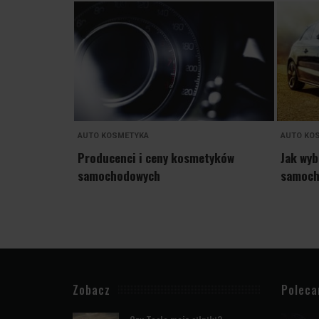
AUTO KOSMETYKA
AUTO KO
Producenci i ceny kosmetyków
Jak wy
samochodowych
samoc
Zobacz
Polec