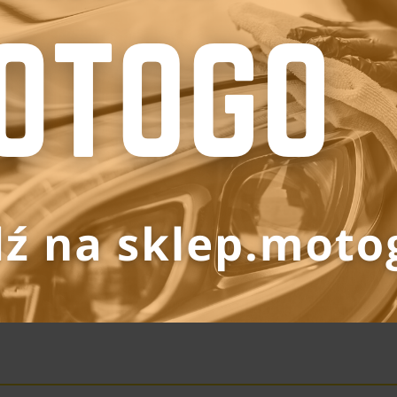
3 listopada 2024
30 sierpnia 2017
smetyka
Auto kosmetyka
yki samochodowe –
Producenci i ceny kosmety
mowanie
samochodowych
ernika 2016
20 października 2016