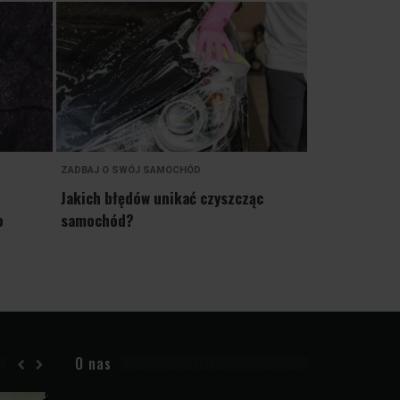
ZADBAJ O SWÓJ SAMOCHÓD
ZADBAJ O SWÓJ
Jakich błędów unikać czyszcząc
Klasy paliwa 
o
samochód?
Indiach
O nas