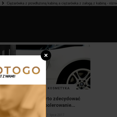
Ciężarówka z przedłużoną kabiną a ciężarówka z załogą z kabiną - różnice
utoglym - przegląd kosmetyków
❌
AUTO KOSMETYKA
Kiedy warto zdecydować
re
się na polerowanie...
1 lipca 2017