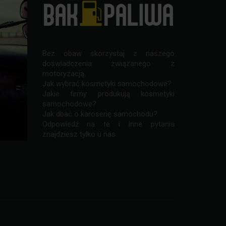
Bez obaw skorzystaj z naszego
doświadczenia związanego z
motoryzacją.
Jak wybrać kosmetyki samochodowe?
Jakie firmy produkują kosmetyki
Czy Subaru są dobrymi
Samochód hałas
samochodowe?
samochodami? Czy są...
skręcania? (9...
Jak dbać o karoserię samochodu?
Odpowiedź na te i inne pytania
znajdziesz tylko u nas.