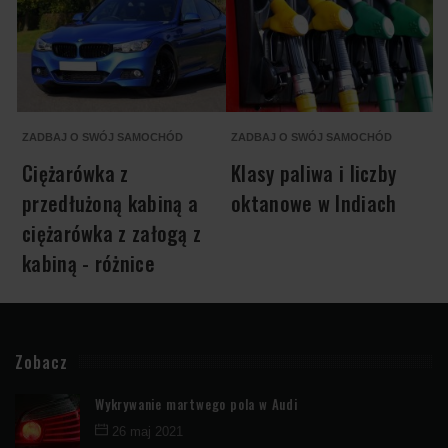
ZADBAJ O SWÓJ SAMOCHÓD
ZADBAJ O SWÓJ SAMOCHÓD
A
Ciężarówka z
Klasy paliwa i liczby
przedłużoną kabiną a
oktanowe w Indiach
ciężarówka z załogą z
kabiną - różnice
Zobacz
Wykrywanie martwego pola w Audi
26 maj 2021