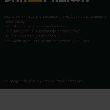
Bez obaw skorzystaj z naszego doświadczenia związanego z
motoryzacją.
Jak wybrać kosmetyki samochodowe?
Jakie firmy produkują kosmetyki samochodowe?
Jak dbać o karoserię samochodu?
Odpowiedź na te i inne pytania znajdziesz tylko u nas.
© Copyright bakpaliwa.pl | Wszelkie Prawa Zastrzeżone.