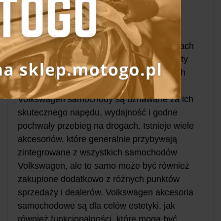
Volkswagen jest renomowaną niemiecką
marką samochodową i jest obecny w Indiach
od dłuższego czasu. Firma ma swoje oferty
premium w prawie wszystkich segmentach
krajowego rynku samochodowego.
Volkswagen samochody są uznawane za ich
skutecznego napędu, wydajność i godne
pochwały przebieg na drogach. Istnieje wiele
akcesoriów, które generalnie przybywają
zintegrowane z wszystkich samochodów
Volkswagen, ale to samo może być również
zakupione dodatkowo z różnych punktów
sprzedaży i dealerów. Volkswagen akcesoria
samochodowe są dla celów estetyki, jak
również funkcjonalności, które mogą być