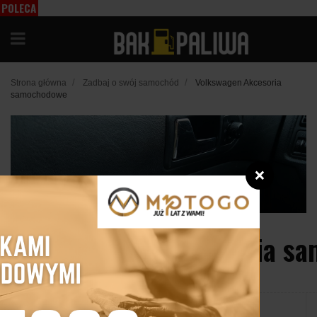
POLECA
MY
/
/
Strona główna
Zadbaj o swój samochód
Volkswagen Akcesoria
samochodowe
❌
Volkswagen Akcesoria s
21 maja 2021
Udostępnij